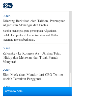
DUNIA
Dilarang Berkuliah oleh Taliban, Perempuan
Afganistan Menangis dan Protes
Sambil menangis, para perempuan Afganistan
melakukan protes di luar universitas saat Taliban
melarang mereka berkuliah.
DUNIA
Zelenskyy ke Kongres AS: Ukraina Tetap
'Hidup dan Melawan' dan Tidak Pernah
Menyerah
DUNIA
Elon Musk akan Mundur dari CEO Twitter
setelah Temukan Pengganti
DUNIA
Komite Penyelidik Kerusuhan Capitol AS
www.dw.com
Rekomendasikan Trump Dituntut Pidana