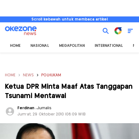
Scroll kebawah untuk membaca artikel
HOME
NASIONAL
MEGAPOLITAN
INTERNATIONAL
NU
HOME
NEWS
POLHUKAM
Ketua DPR Minta Maaf Atas Tanggapan
Tsunami Mentawai
Ferdinan
,
Jurnalis
Jum'at, 29 Oktober 2010 |08:09 WIB