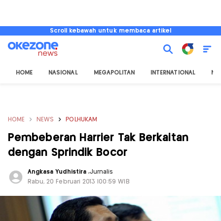
Scroll kebawah untuk membaca artikel
HOME
NASIONAL
MEGAPOLITAN
INTERNATIONAL
NU
HOME
NEWS
POLHUKAM
Pembeberan Harrier Tak Berkaitan
dengan Sprindik Bocor
Angkasa Yudhistira
,
Jurnalis
Rabu, 20 Februari 2013 |00:59 WIB