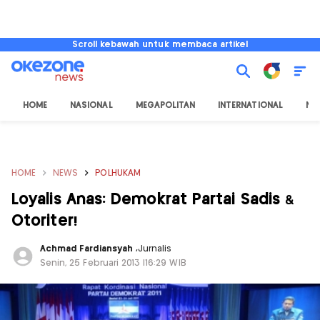
Scroll kebawah untuk membaca artikel
HOME
NASIONAL
MEGAPOLITAN
INTERNATIONAL
NU
HOME
NEWS
POLHUKAM
Loyalis Anas: Demokrat Partai Sadis &
Otoriter!
Achmad Fardiansyah
,
Jurnalis
Senin, 25 Februari 2013 |16:29 WIB