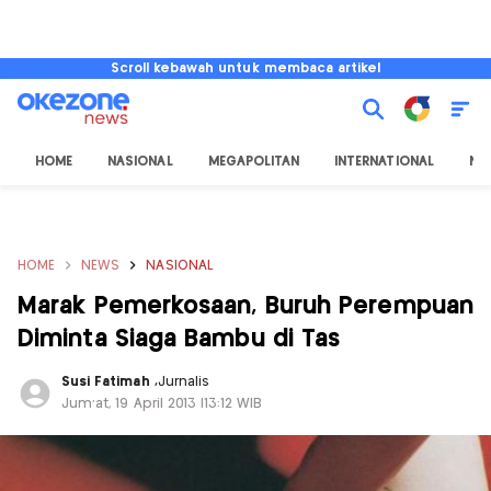
Scroll kebawah untuk membaca artikel
HOME
NASIONAL
MEGAPOLITAN
INTERNATIONAL
NU
HOME
NEWS
NASIONAL
Marak Pemerkosaan, Buruh Perempuan
Diminta Siaga Bambu di Tas
Susi Fatimah
,
Jurnalis
Jum'at, 19 April 2013 |13:12 WIB