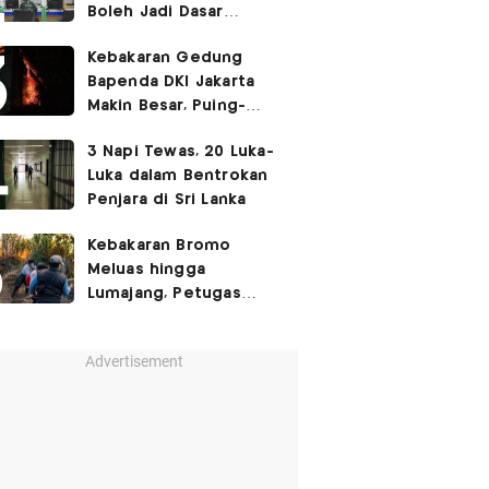
Boleh Jadi Dasar
Perbedaan Kualitas
Kebakaran Gedung
Layanan Kesehatan
Bapenda DKI Jakarta
Makin Besar, Puing-
Puing Berjatuhan
3 Napi Tewas, 20 Luka-
Luka dalam Bentrokan
Penjara di Sri Lanka
Kebakaran Bromo
Meluas hingga
Lumajang, Petugas
Gabungan Buat Sekat
Api
Advertisement