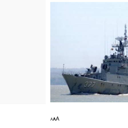
A
A
A