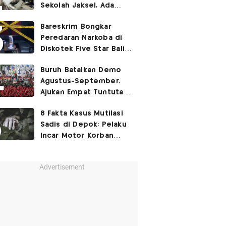
Sekolah Jaksel, Ada
Dugaan Narkoba hingga
Bareskrim Bongkar
Ruang Bunker
Peredaran Narkoba di
Diskotek Five Star Bali,
Ini Penampakannya!
Buruh Batalkan Demo
Agustus-September,
Ajukan Empat Tuntutan
ke Pemerintah
8 Fakta Kasus Mutilasi
Sadis di Depok: Pelaku
Incar Motor Korban
hingga Motif Terungkap
Advertisement