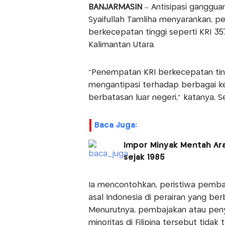
BANJARMASIN
– Antisipasi ganggua
Syaifullah Tamliha menyarankan, 
berkecepatan tinggi seperti KRI 35
Kalimantan Utara.
"Penempatan KRI berkecepatan ting
mengantipasi terhadap berbagai ke
berbatasan luar negeri," katanya, Se
Baca Juga:
Impor Minyak Mentah Ara
sejak 1985
Ia mencontohkan, peristiwa pemba
asal Indonesia di perairan yang be
Menurutnya, pembajakan atau peny
minoritas di Filipina tersebut tidak