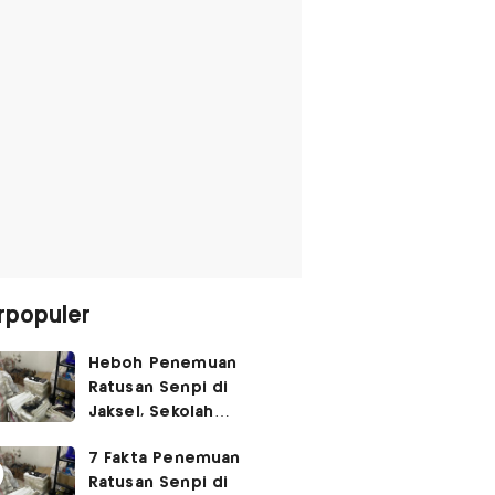
rpopuler
Heboh Penemuan
Ratusan Senpi di
Jaksel, Sekolah
Tegaskan Tak Ada
7 Fakta Penemuan
Kegiatan Eskul
Ratusan Senpi di
Menembak