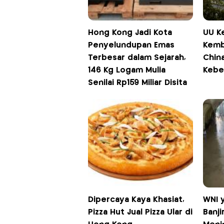
Hong Kong Jadi Kota
UU K
Penyelundupan Emas
Kemba
Terbesar dalam Sejarah,
China
146 Kg Logam Mulia
Kebe
Senilai Rp159 Miliar Disita
Dipercaya Kaya Khasiat,
WNI 
Pizza Hut Jual Pizza Ular di
Banji