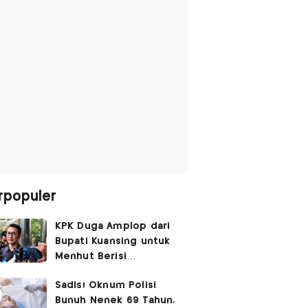
rpopuler
KPK Duga Amplop dari
Bupati Kuansing untuk
Menhut Berisi
SGD14.000,
Sadis! Oknum Polisi
Pengembaliannya
Bunuh Nenek 69 Tahun,
Belum Utuh