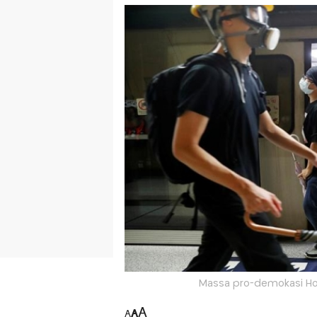
Massa pro-demokasi Hon
A
A
A