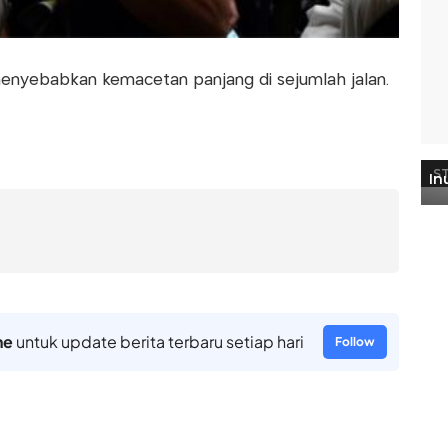
menyebabkan kemacetan panjang di sejumlah jalan.
ne
untuk update berita terbaru setiap hari
Follow