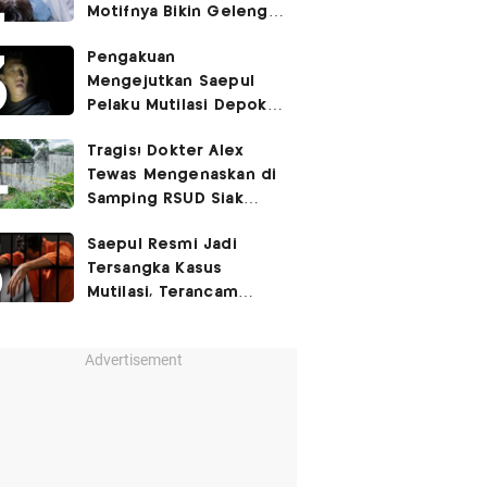
Motifnya Bikin Geleng
Kepala
Pengakuan
Mengejutkan Saepul
Pelaku Mutilasi Depok:
Murka Digerayangi
Tragis! Dokter Alex
Korban di Kontrakan
Tewas Mengenaskan di
Samping RSUD Siak
Akibat Suntikan
Saepul Resmi Jadi
Rocuronium
Tersangka Kasus
Mutilasi, Terancam
Penjara Seumur Hidup!
Advertisement