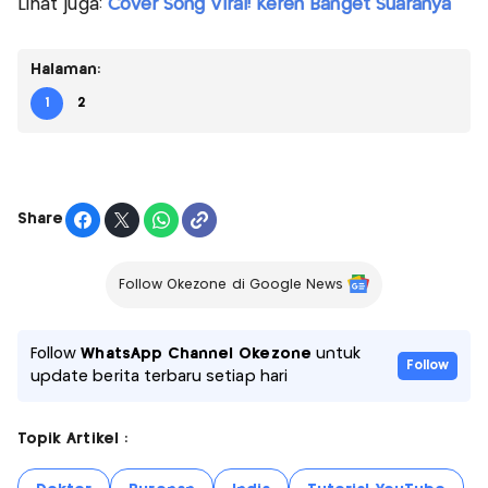
Lihat juga:
Cover Song Viral! Keren Banget Suaranya
Halaman:
1
2
Share
Follow Okezone di Google News
Follow
WhatsApp Channel Okezone
untuk
Follow
update berita terbaru setiap hari
Topik Artikel :