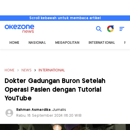
Scroll kebawah untuk membaca artikel
HOME
NASIONAL
MEGAPOLITAN
INTERNATIONAL
NU
HOME
NEWS
INTERNATIONAL
Dokter Gadungan Buron Setelah
Operasi Pasien dengan Tutorial
YouTube
Rahman Asmardika
,
Jurnalis
Rabu, 18 September 2024 |18:20 WIB