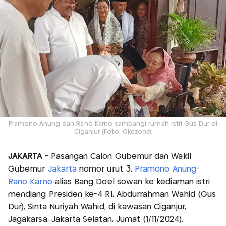
Pramono Anung dan Rano Karno sambangi rumah istri Gus Dur di
Ciganjur (Foto: Okezone)
JAKARTA
- Pasangan Calon Gubernur dan Wakil
Gubernur
Jakarta
nomor urut 3,
Pramono Anung-
Rano Karno
alias Bang Doel sowan ke kediaman istri
mendiang Presiden ke-4 RI, Abdurrahman Wahid (Gus
Dur), Sinta Nuriyah Wahid, di kawasan Ciganjur,
Jagakarsa, Jakarta Selatan, Jumat (1/11/2024).