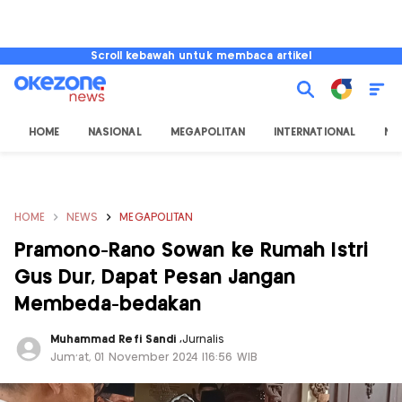
Scroll kebawah untuk membaca artikel
HOME
NASIONAL
MEGAPOLITAN
INTERNATIONAL
NU
HOME
NEWS
MEGAPOLITAN
Pramono-Rano Sowan ke Rumah Istri
Gus Dur, Dapat Pesan Jangan
Membeda-bedakan
Muhammad Refi Sandi
,
Jurnalis
Jum'at, 01 November 2024 |16:56 WIB