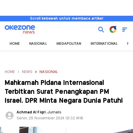
Scroll kebawah untuk membaca artikel
HOME
NASIONAL
MEGAPOLITAN
INTERNATIONAL
NU
HOME
NEWS
NASIONAL
Mahkamah Pidana Internasional
Terbitkan Surat Penangkapan PM
Israel, DPR Minta Negara Dunia Patuhi
Achmad Al Fiqri
,
Jurnalis
Senin, 25 November 2024 |21:32 WIB