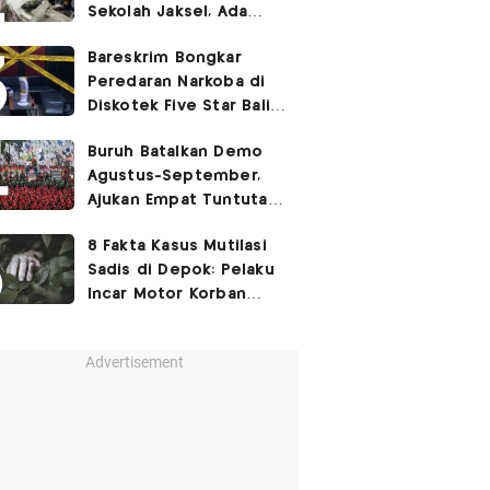
Sekolah Jaksel, Ada
Dugaan Narkoba hingga
Bareskrim Bongkar
Ruang Bunker
Peredaran Narkoba di
Diskotek Five Star Bali,
Ini Penampakannya!
Buruh Batalkan Demo
Agustus-September,
Ajukan Empat Tuntutan
ke Pemerintah
8 Fakta Kasus Mutilasi
Sadis di Depok: Pelaku
Incar Motor Korban
hingga Motif Terungkap
Advertisement