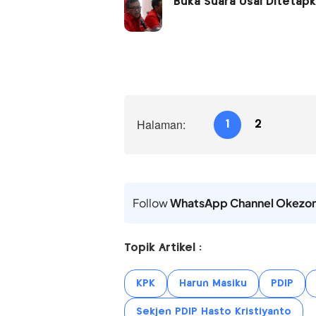
Buka Suara Usai Ditetap
Halaman:
1
2
Follow
WhatsApp Channel Okezo
Topik Artikel :
KPK
Harun Masiku
PDIP
Sekjen PDIP Hasto Kristiyanto