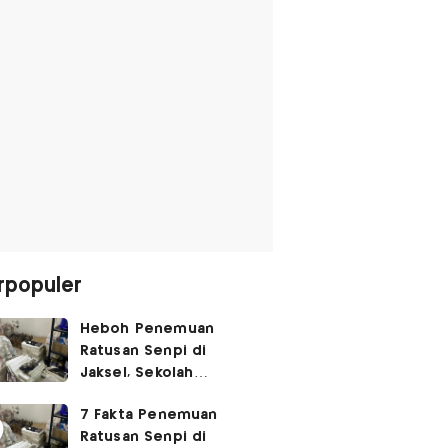
rpopuler
Heboh Penemuan
Ratusan Senpi di
Jaksel, Sekolah
Tegaskan Tak Ada
7 Fakta Penemuan
Kegiatan Eskul
Ratusan Senpi di
Menembak