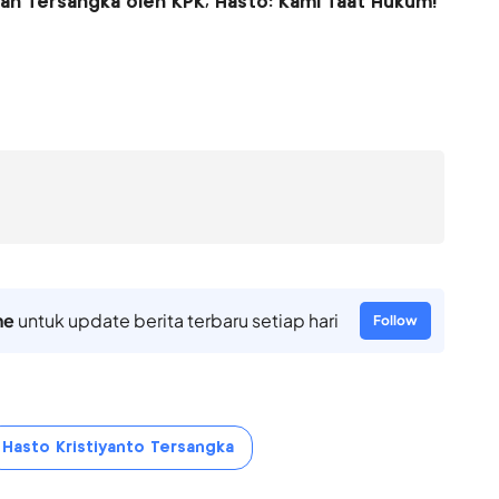
kan Tersangka oleh KPK, Hasto: Kami Taat Hukum!
ne
untuk update berita terbaru setiap hari
Follow
Hasto Kristiyanto Tersangka