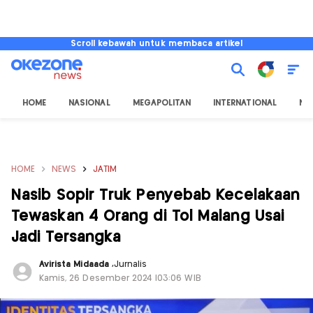
Scroll kebawah untuk membaca artikel
HOME
NASIONAL
MEGAPOLITAN
INTERNATIONAL
NU
HOME
NEWS
JATIM
Nasib Sopir Truk Penyebab Kecelakaan
Tewaskan 4 Orang di Tol Malang Usai
Jadi Tersangka
Avirista Midaada
,
Jurnalis
Kamis, 26 Desember 2024 |03:06 WIB