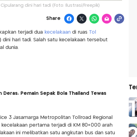
Cipularang dini hari tadi (Foto: Ilustrasi/Freepik)
Share
apkan terjadi dua
kecelakaan
di ruas
Tol
dini hari tadi. Salah satu kecelakaan tersebut
l dunia.
Te
n Deras, Pemain Sepak Bola Thailand Tewas
ice 3 Jasamarga Metropolitan Tollroad Regional
n kecelakaan pertama terjadi di KM 80+000 arah
lakaan ini melibatkan satu angkutan bus dan satu