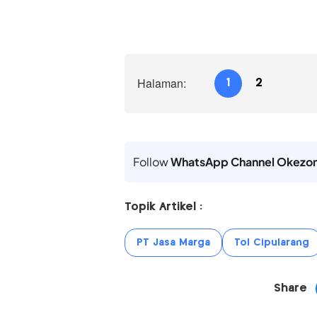
Halaman:
1
2
Follow
WhatsApp Channel Okezo
Topik Artikel :
PT Jasa Marga
Tol Cipularang
Share