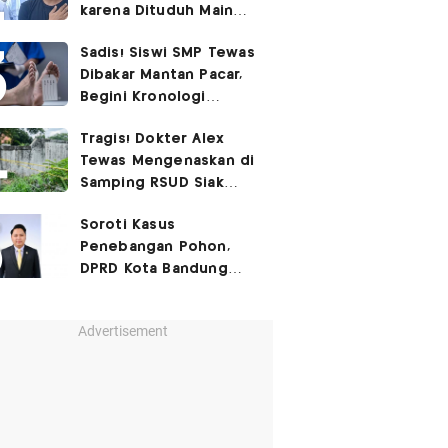
karena Dituduh Main
Judol
Sadis! Siswi SMP Tewas
Dibakar Mantan Pacar,
Begini Kronologi
Lengkapnya
Tragis! Dokter Alex
Tewas Mengenaskan di
Samping RSUD Siak
Akibat Suntikan
Soroti Kasus
Rocuronium
Penebangan Pohon,
DPRD Kota Bandung
Desak Langkah Hukum
Tegas
Advertisement