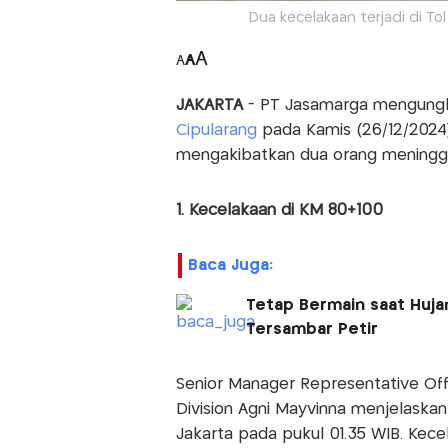
Dua kecelakaan terjadi di Tol 
A
A
A
JAKARTA
- PT Jasamarga mengungk
Cipularang
pada Kamis (26/12/2024) 
mengakibatkan dua orang meningga
1. Kecelakaan di KM 80+100
Baca Juga:
Tetap Bermain saat Huja
Tersambar Petir
Senior Manager Representative Off
Division Agni Mayvinna menjelaska
Jakarta pada pukul 01.35 WIB. Kece