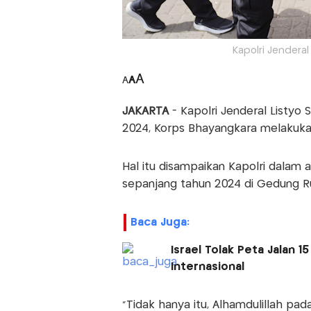
Kapolri Jenderal 
A
A
A
JAKARTA
- Kapolri Jenderal Listy
2024, Korps Bhayangkara melakukan
Hal itu disampaikan Kapolri dalam ac
sepanjang tahun 2024 di Gedung Rup
Baca Juga:
Israel Tolak Peta Jalan 
Internasional
"Tidak hanya itu, Alhamdulillah pada