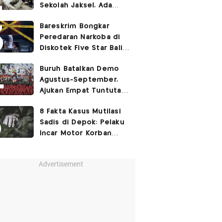
Sekolah Jaksel, Ada
Dugaan Narkoba hingga
Bareskrim Bongkar
Ruang Bunker
Peredaran Narkoba di
Diskotek Five Star Bali,
Ini Penampakannya!
Buruh Batalkan Demo
Agustus-September,
Ajukan Empat Tuntutan
ke Pemerintah
8 Fakta Kasus Mutilasi
Sadis di Depok: Pelaku
Incar Motor Korban
hingga Motif Terungkap
Advertisement