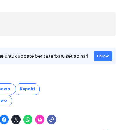
ne
untuk update berita terbaru setiap hari
Follow
abowo
Kapolri
bowo