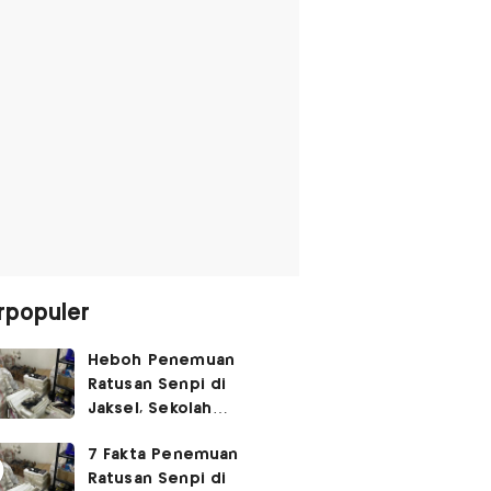
rpopuler
Heboh Penemuan
Ratusan Senpi di
Jaksel, Sekolah
Tegaskan Tak Ada
7 Fakta Penemuan
Kegiatan Eskul
Ratusan Senpi di
Menembak