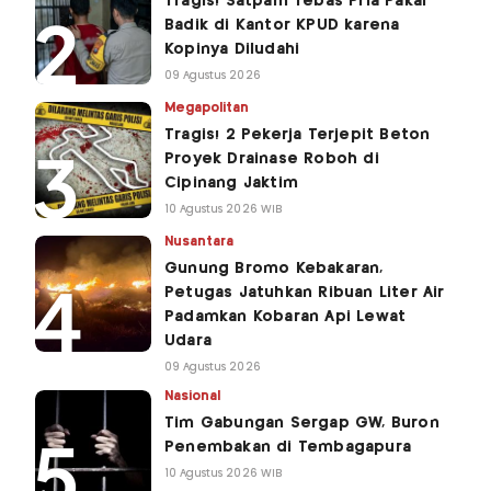
Tragis! Satpam Tebas Pria Pakai
Badik di Kantor KPUD karena
Kopinya Diludahi
09 Agustus 2026
Megapolitan
Tragis! 2 Pekerja Terjepit Beton
Proyek Drainase Roboh di
Cipinang Jaktim
10 Agustus 2026 WIB
Nusantara
Gunung Bromo Kebakaran,
Petugas Jatuhkan Ribuan Liter Air
Padamkan Kobaran Api Lewat
Udara
09 Agustus 2026
Nasional
Tim Gabungan Sergap GW, Buron
Penembakan di Tembagapura
10 Agustus 2026 WIB