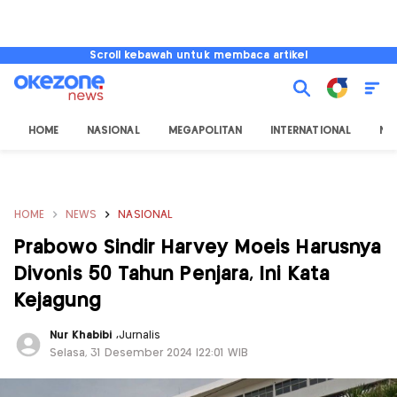
Scroll kebawah untuk membaca artikel
HOME
NASIONAL
MEGAPOLITAN
INTERNATIONAL
NU
HOME
NEWS
NASIONAL
Prabowo Sindir Harvey Moeis Harusnya
Divonis 50 Tahun Penjara, Ini Kata
Kejagung
Nur Khabibi
,
Jurnalis
Selasa, 31 Desember 2024 |22:01 WIB