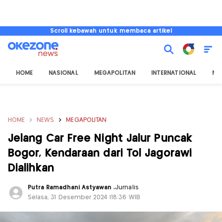
Scroll kebawah untuk membaca artikel
HOME
NASIONAL
MEGAPOLITAN
INTERNATIONAL
NU
HOME
NEWS
MEGAPOLITAN
Jelang Car Free Night Jalur Puncak
Bogor, Kendaraan dari Tol Jagorawi
Dialihkan
Putra Ramadhani Astyawan
,
Jurnalis
Selasa, 31 Desember 2024 |18:36 WIB