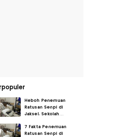
rpopuler
Heboh Penemuan
Ratusan Senpi di
Jaksel, Sekolah
Tegaskan Tak Ada
7 Fakta Penemuan
Kegiatan Eskul
Ratusan Senpi di
Menembak