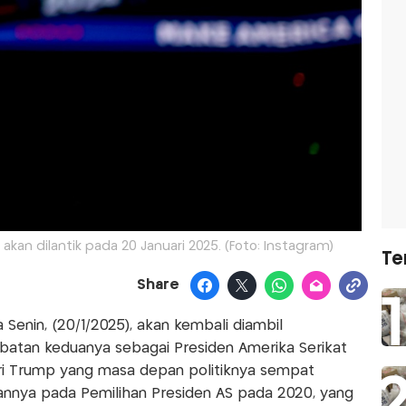
akan dilantik pada 20 Januari 2025. (Foto: Instagram)
Te
Share
Senin, (20/1/2025), akan kembali diambil
atan keduanya sebagai Presiden Amerika Serikat
ari Trump yang masa depan politiknya sempat
annya pada Pemilihan Presiden AS pada 2020, yang