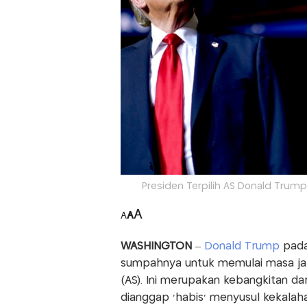
Presiden Terpilih AS Donald Trump 
A
A
A
WASHINGTON
–
Donald Trump
pada 
sumpahnya untuk memulai masa jab
(AS). Ini merupakan kebangkitan d
dianggap ‘habis’ menyusul kekalah