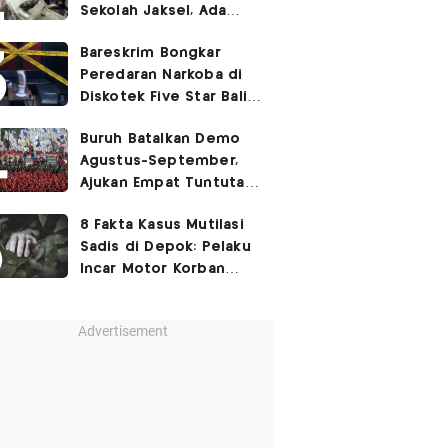
Sekolah Jaksel, Ada
Dugaan Narkoba hingga
Bareskrim Bongkar
Ruang Bunker
Peredaran Narkoba di
Diskotek Five Star Bali,
Ini Penampakannya!
Buruh Batalkan Demo
Agustus-September,
Ajukan Empat Tuntutan
ke Pemerintah
8 Fakta Kasus Mutilasi
Sadis di Depok: Pelaku
Incar Motor Korban
hingga Motif Terungkap
Advertisement