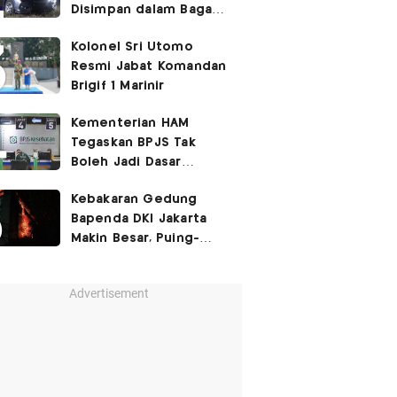
Disimpan dalam Bagasi
Honda Jazz
Kolonel Sri Utomo
Resmi Jabat Komandan
Brigif 1 Marinir
Kementerian HAM
Tegaskan BPJS Tak
Boleh Jadi Dasar
Perbedaan Kualitas
Kebakaran Gedung
Layanan Kesehatan
Bapenda DKI Jakarta
Makin Besar, Puing-
Puing Berjatuhan
Advertisement