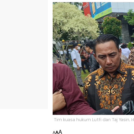
Tim kuasa hukum Lutfi dan Taj Yasin,
A
A
A