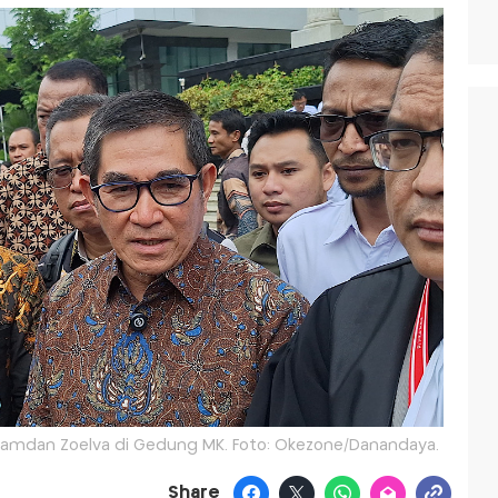
 Hamdan Zoelva di Gedung MK. Foto: Okezone/Danandaya.
Share