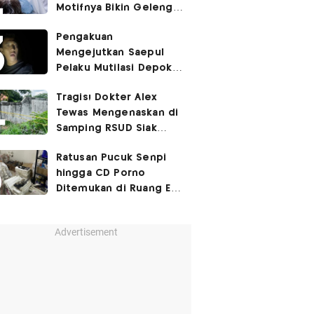
Motifnya Bikin Geleng
Kepala
Pengakuan
Mengejutkan Saepul
Pelaku Mutilasi Depok:
Murka Digerayangi
Tragis! Dokter Alex
Korban di Kontrakan
Tewas Mengenaskan di
Samping RSUD Siak
Akibat Suntikan
Ratusan Pucuk Senpi
Rocuronium
hingga CD Porno
Ditemukan di Ruang Eks
Ketua Yayasan Sekolah
Advertisement