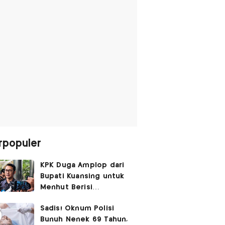
rpopuler
KPK Duga Amplop dari
Bupati Kuansing untuk
Menhut Berisi
SGD14.000,
Sadis! Oknum Polisi
Pengembaliannya
Bunuh Nenek 69 Tahun,
Belum Utuh