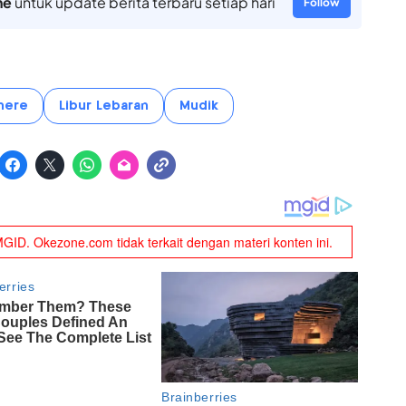
ne
untuk update berita terbaru setiap hari
Follow
here
Libur Lebaran
Mudik