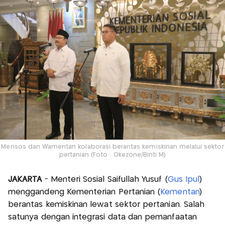
Mensos dan Wamentan kolaborasi berantas kemiskinan melalui sektor
pertanian (Foto : Okezone/Binti M)
JAKARTA
- Menteri Sosial Saifullah Yusuf (
Gus Ipul
)
menggandeng Kementerian Pertanian (
Kementan
)
berantas kemiskinan lewat sektor pertanian. Salah
satunya dengan integrasi data dan pemanfaatan