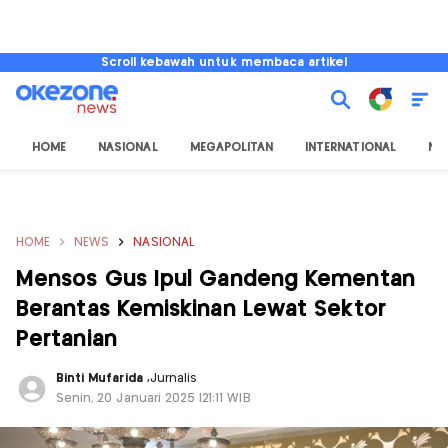
Scroll kebawah untuk membaca artikel
HOME
NASIONAL
MEGAPOLITAN
INTERNATIONAL
NU
HOME
NEWS
NASIONAL
Mensos Gus Ipul Gandeng Kementan
Berantas Kemiskinan Lewat Sektor
Pertanian
Binti Mufarida
,
Jurnalis
Senin, 20 Januari 2025 |21:11 WIB