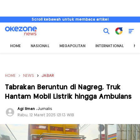
Scroll kebawah untuk membaca artikel
HOME
NASIONAL
MEGAPOLITAN
INTERNATIONAL
NU
HOME
NEWS
JABAR
Tabrakan Beruntun di Nagreg, Truk
Hantam Mobil Listrik hingga Ambulans
Agi Ilman
,
Jurnalis
Rabu, 12 Maret 2025 |21:13 WIB