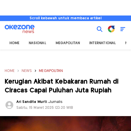
Scroll kebawah untuk membaca artikel
HOME
NASIONAL
MEGAPOLITAN
INTERNATIONAL
NU
HOME
NEWS
MEGAPOLITAN
Kerugian Akibat Kebakaran Rumah di
Ciracas Capai Puluhan Juta Rupiah
Ari Sandita Murti
,
Jurnalis
Sabtu, 15 Maret 2025 |23:20 WIB