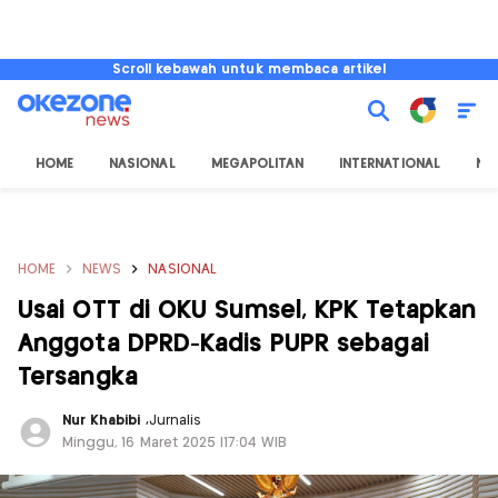
Scroll kebawah untuk membaca artikel
HOME
NASIONAL
MEGAPOLITAN
INTERNATIONAL
NU
HOME
NEWS
NASIONAL
Usai OTT di OKU Sumsel, KPK Tetapkan
Anggota DPRD-Kadis PUPR sebagai
Tersangka
Nur Khabibi
,
Jurnalis
Minggu, 16 Maret 2025 |17:04 WIB