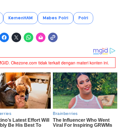
KemenHAM
Mabes Polri
Polri