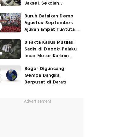
Jaksel, Sekolah
Tegaskan Tak Ada
Buruh Batalkan Demo
Kegiatan Eskul
Agustus-September,
Menembak
Ajukan Empat Tuntutan
ke Pemerintah
8 Fakta Kasus Mutilasi
Sadis di Depok: Pelaku
Incar Motor Korban
hingga Motif Terungkap
Bogor Diguncang
Gempa Dangkal,
Berpusat di Darat!
Advertisement