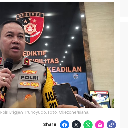
olri Brigjen Trunoyudo. Foto: Okezone/Riana.
Share