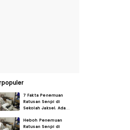
rpopuler
7 Fakta Penemuan
Ratusan Senpi di
Sekolah Jaksel, Ada
Dugaan Narkoba hingga
Heboh Penemuan
Ruang Bunker
Ratusan Senpi di