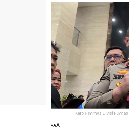
Karo Penmas Divisi Humas P
A
A
A