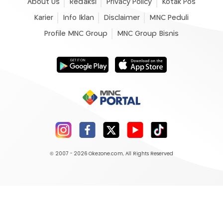
About Us
Redaksi
Privacy Policy
Kotak Pos
Karier
Info Iklan
Disclaimer
MNC Peduli
Profile MNC Group
MNC Group Bisnis
© 2007 - 2026
Okezone.com
, All Rights Reserved