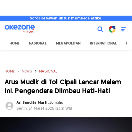
Scroll kebawah untuk membaca artikel
HOME
NASIONAL
MEGAPOLITAN
INTERNATIONAL
NU
HOME
NEWS
NASIONAL
Arus Mudik di Tol Cipali Lancar Malam
Ini, Pengendara Diimbau Hati-Hati
Ari Sandita Murti
,
Jurnalis
Senin, 24 Maret 2025 |23:21 WIB