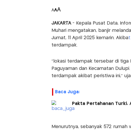
A
A
A
JAKARTA
- Kepala Pusat Data, Inf
Muhari mengatakan, banjir meland
Jumat, 11 April 2025 kemarin. Akiba
t
terdampak.
"lokasi terdampak tersebar di tig
Paguyaman dan Kecamatan Dulupi. D
terdampak akibat peristiwa ini," uj
Baca Juga:
Pakta Pertahanan Turki, 
Menurutnya, sebanyak 572 rumah w