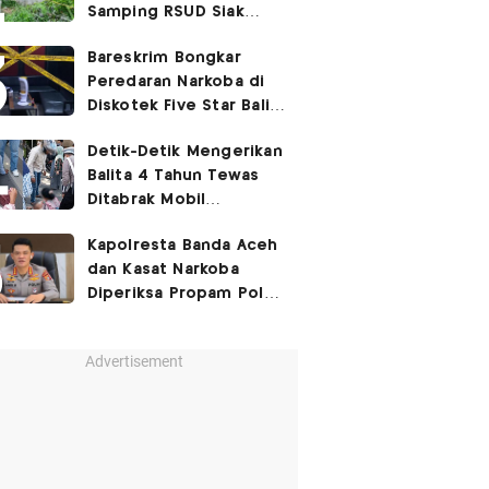
Samping RSUD Siak
Akibat Suntikan
Bareskrim Bongkar
Rocuronium
Peredaran Narkoba di
Diskotek Five Star Bali,
Ini Penampakannya!
Detik-Detik Mengerikan
Balita 4 Tahun Tewas
Ditabrak Mobil
Kapolsek
Kapolresta Banda Aceh
dan Kasat Narkoba
Diperiksa Propam Polri,
Ada Apa?
Advertisement