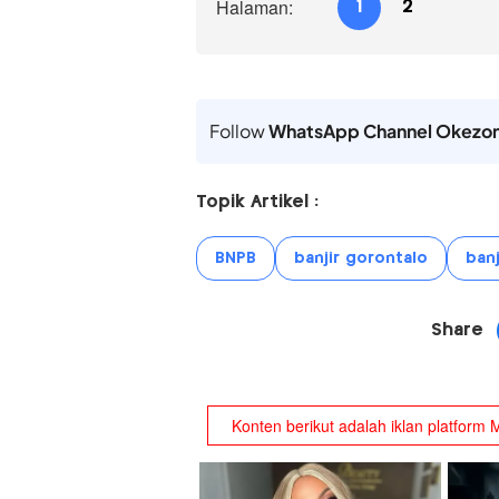
Halaman:
1
2
Follow
WhatsApp Channel Okezo
Topik Artikel :
BNPB
banjir gorontalo
banj
Share