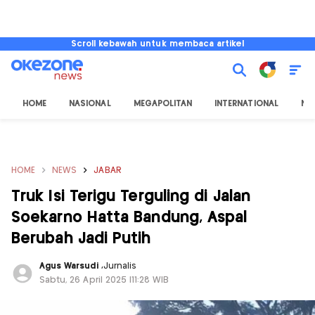
Scroll kebawah untuk membaca artikel
HOME
NASIONAL
MEGAPOLITAN
INTERNATIONAL
NU
HOME
NEWS
JABAR
Truk Isi Terigu Terguling di Jalan
Soekarno Hatta Bandung, Aspal
Berubah Jadi Putih
Agus Warsudi
,
Jurnalis
Sabtu, 26 April 2025 |11:28 WIB