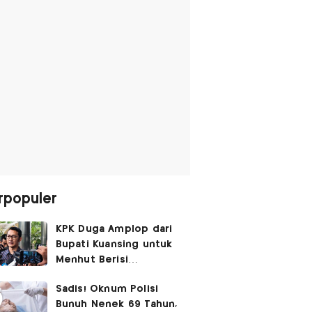
rpopuler
KPK Duga Amplop dari
Bupati Kuansing untuk
Menhut Berisi
SGD14.000,
Sadis! Oknum Polisi
Pengembaliannya
Bunuh Nenek 69 Tahun,
Belum Utuh