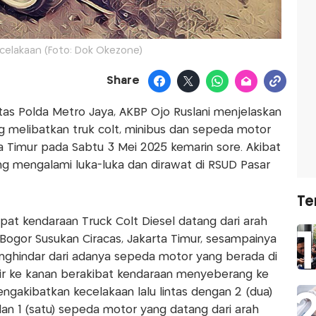
kecelakaan (Foto: Dok Okezone)
Share
as Polda Metro Jaya, AKBP Ojo Ruslani menjelaskan
g melibatkan truk colt, minibus dan sepeda motor
rta Timur pada Sabtu 3 Mei 2025 kemarin sore. Akibat
ng mengalami luka-luka dan dirawat di RSUD Pasar
Te
pat kendaraan Truck Colt Diesel datang dari arah
 Bogor Susukan Ciracas, Jakarta Timur, sesampainya
enghindar dari adanya sepeda motor yang berada di
r ke kanan berakibat kendaraan menyeberang ke
ngakibatkan kecelakaan lalu lintas dengan 2 (dua)
an 1 (satu) sepeda motor yang datang dari arah