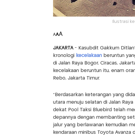
Ilustrasi 
A
A
A
JAKARTA
- Kasubdit Gakkum Ditlant
kronologi
kecelakaan
beruntun yan
di Jalan Raya Bogor, Ciracas, Jaka
kecelakaan beruntun itu, enam ora
Rebo, Jakarta Timur.
"Berdasarkan keterangan yang dida
utara menuju selatan di Jalan Raya
dekat Pool Taksi Bluebird telah m
depannya dengan membanting seti
jalur yang berlawanan kemudian me
kendaraan minibus Toyota Avanza d