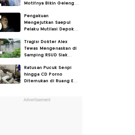
Motifnya Bikin Geleng
Kepala
Pengakuan
Mengejutkan Saepul
Pelaku Mutilasi Depok:
Murka Digerayangi
Tragis! Dokter Alex
Korban di Kontrakan
Tewas Mengenaskan di
Samping RSUD Siak
Akibat Suntikan
Ratusan Pucuk Senpi
Rocuronium
hingga CD Porno
Ditemukan di Ruang Eks
Ketua Yayasan Sekolah
Advertisement