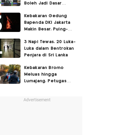
Boleh Jadi Dasar
Perbedaan Kualitas
Kebakaran Gedung
Layanan Kesehatan
Bapenda DKI Jakarta
Makin Besar, Puing-
Puing Berjatuhan
3 Napi Tewas, 20 Luka-
Luka dalam Bentrokan
Penjara di Sri Lanka
Kebakaran Bromo
Meluas hingga
Lumajang, Petugas
Gabungan Buat Sekat
Api
Advertisement