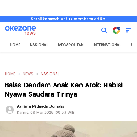
Scroll kebawah untuk membaca artikel
HOME
NASIONAL
MEGAPOLITAN
INTERNATIONAL
NU
HOME
NEWS
NASIONAL
Balas Dendam Anak Ken Arok: Habisi
Nyawa Saudara Tirinya
Avirista Midaada
,
Jurnalis
Kamis, 08 Mei 2025 |08:33 WIB