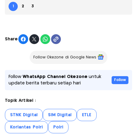
1
2
3
Share
Follow Okezone di Google News
Follow
WhatsApp Channel Okezone
untuk
Follow
update berita terbaru setiap hari
Topik Artikel :
STNK Digital
SIM Digital
ETLE
Korlantas Polri
Polri