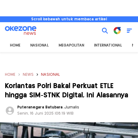
Scroll kebawah untuk membaca artikel
HOME
NASIONAL
MEGAPOLITAN
INTERNATIONAL
NU
HOME
NEWS
NASIONAL
Korlantas Polri Bakal Perkuat ETLE
hingga SIM-STNK Digital, Ini Alasannya
Puteranegara Batubara
,
Jurnalis
Senin, 16 Juni 2025 |08:19 WIB