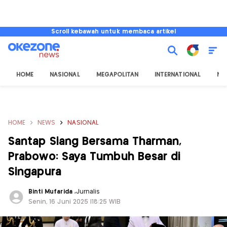
Scroll kebawah untuk membaca artikel
HOME
NASIONAL
MEGAPOLITAN
INTERNATIONAL
NU
HOME
NEWS
NASIONAL
Santap Siang Bersama Tharman,
Prabowo: Saya Tumbuh Besar di
Singapura
Binti Mufarida
,
Jurnalis
Senin, 16 Juni 2025 |18:25 WIB