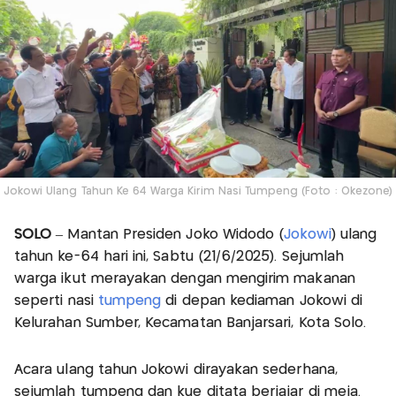
Jokowi Ulang Tahun Ke 64 Warga Kirim Nasi Tumpeng (Foto : Okezone)
SOLO
– Mantan Presiden Joko Widodo (
Jokowi
) ulang
tahun ke-64 hari ini, Sabtu (21/6/2025). Sejumlah
warga ikut merayakan dengan mengirim makanan
seperti nasi
tumpeng
di depan kediaman Jokowi di
Kelurahan Sumber, Kecamatan Banjarsari, Kota Solo.
Acara ulang tahun Jokowi dirayakan sederhana,
sejumlah tumpeng dan kue ditata berjajar di meja.