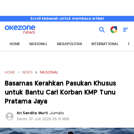
Scroll kebawah untuk membaca artikel
HOME
NASIONAL
MEGAPOLITAN
INTERNATIONAL
NU
HOME
NEWS
NASIONAL
Basarnas Kerahkan Pasukan Khusus
untuk Bantu Cari Korban KMP Tunu
Pratama Jaya
Ari Sandita Murti
,
Jurnalis
Senin, 07 Juli 2025 |15:31 WIB