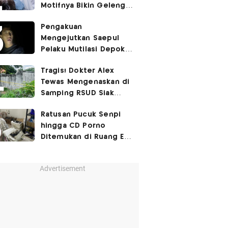
Motifnya Bikin Geleng
Kepala
Pengakuan
Mengejutkan Saepul
Pelaku Mutilasi Depok:
Murka Digerayangi
Tragis! Dokter Alex
Korban di Kontrakan
Tewas Mengenaskan di
Samping RSUD Siak
Akibat Suntikan
Ratusan Pucuk Senpi
Rocuronium
hingga CD Porno
Ditemukan di Ruang Eks
Ketua Yayasan Sekolah
Advertisement