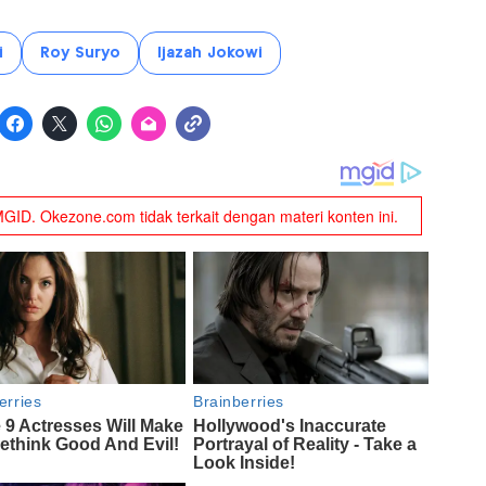
i
Roy Suryo
Ijazah Jokowi