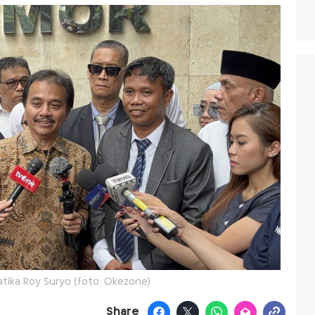
tika Roy Suryo (foto: Okezone)
Share