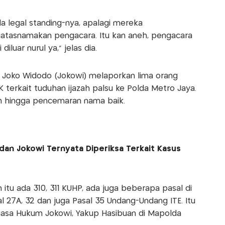
da legal standing-nya, apalagi mereka
tasnamakan pengacara. Itu kan aneh, pengacara
diluar nurul ya,” jelas dia.
I, Joko Widodo (Jokowi) melaporkan lima orang
an K terkait tuduhan ijazah palsu ke Polda Metro Jaya.
ah hingga pencemaran nama baik.
dan Jokowi Ternyata Diperiksa Terkait Kasus
n itu ada 310, 311 KUHP, ada juga beberapa pasal di
l 27A, 32 dan juga Pasal 35 Undang-Undang ITE. Itu
uasa Hukum Jokowi, Yakup Hasibuan di Mapolda