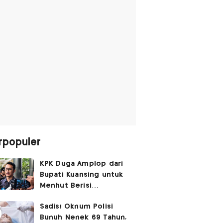
rpopuler
KPK Duga Amplop dari
Bupati Kuansing untuk
Menhut Berisi
SGD14.000,
Sadis! Oknum Polisi
Pengembaliannya
Bunuh Nenek 69 Tahun,
Belum Utuh