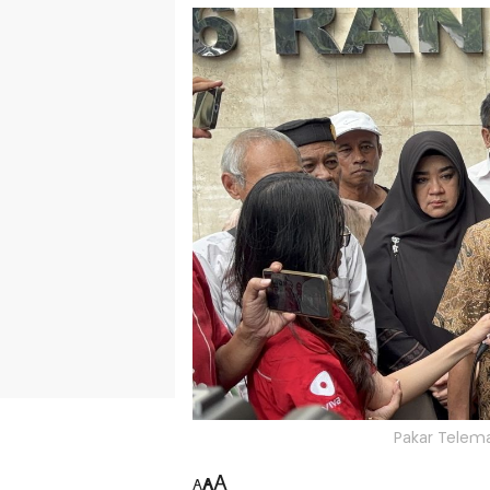
Pakar Telema
A
A
A