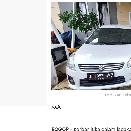
Ledakan tabu
A
A
A
BOGOR
- Korban luka dalam ledaka