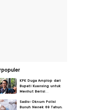
rpopuler
KPK Duga Amplop dari
Bupati Kuansing untuk
Menhut Berisi
SGD14.000,
Sadis! Oknum Polisi
Pengembaliannya
Bunuh Nenek 69 Tahun,
Belum Utuh