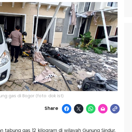
ng gas di Bogor (foto: dok ist)
Share
n tabung gas 12 kilogram di wilayah Gunung Sindur,