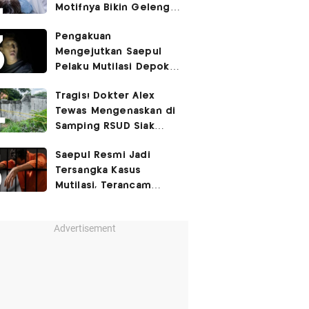
Motifnya Bikin Geleng
Kepala
Pengakuan
Mengejutkan Saepul
Pelaku Mutilasi Depok:
Murka Digerayangi
Tragis! Dokter Alex
Korban di Kontrakan
Tewas Mengenaskan di
Samping RSUD Siak
Akibat Suntikan
Saepul Resmi Jadi
Rocuronium
Tersangka Kasus
Mutilasi, Terancam
Penjara Seumur Hidup!
Advertisement