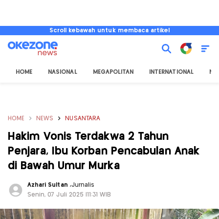
Scroll kebawah untuk membaca artikel
HOME
NASIONAL
MEGAPOLITAN
INTERNATIONAL
NU
HOME
NEWS
NUSANTARA
Hakim Vonis Terdakwa 2 Tahun
Penjara, Ibu Korban Pencabulan Anak
di Bawah Umur Murka
Azhari Sultan
,
Jurnalis
Senin, 07 Juli 2025 |11:31 WIB