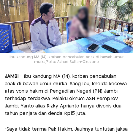
Ibu kandung MA (14), korban pencabulan anak di bawah umur
murka/Foto: Azhari Sultan-Okezone
JAMBI
- Ibu kandung MA (14), korban pencabulan
anak di bawah umur murka. Sang Ibu, Imelda kecewa
atas vonis hakim di Pengadilan Negeri (PN) Jambi
terhadap terdakwa. Pelaku oknum ASN Pemprov
Jambi, Yanto alias Rizky Aprianto hanya divonis dua
tahun penjara dan denda Rp15 juta.
"Saya tidak terima Pak Hakim. Jauhnya tuntutan jaksa