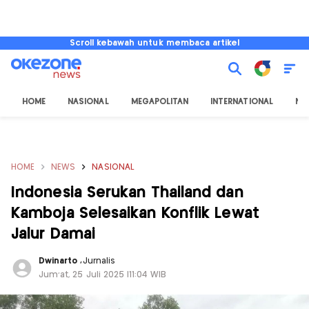
Scroll kebawah untuk membaca artikel
HOME
NASIONAL
MEGAPOLITAN
INTERNATIONAL
NU
HOME
NEWS
NASIONAL
Indonesia Serukan Thailand dan
Kamboja Selesaikan Konflik Lewat
Jalur Damai
Dwinarto
,
Jurnalis
Jum'at, 25 Juli 2025 |11:04 WIB