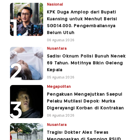
Nasional
KPK Duga Amplop dari Bupati
Kuansing untuk Menhut Berisi
SGD14.000, Pengembaliannya
Belum Utuh
06 Agustus 2026
Nusantara
Sadis! Oknum Polisi Bunuh Nenek
69 Tahun, Motifnya Bikin Geleng
Kepala
05 Agustus 2026
Megapolitan
Pengakuan Mengejutkan Saepul
Pelaku Mutilasi Depok: Murka
Digerayangi Korban di Kontrakan
06 Agustus 2026
Nusantara
Tragis! Dokter Alex Tewas
Mengenaskan di Samping RSUD