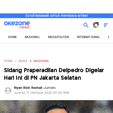
Scroll kebawah untuk membaca artikel
HOME
NASIONAL
MEGAPOLITAN
INTERNATIONAL
NU
HOME
NEWS
NASIONAL
Sidang Praperadilan Delpedro Digelar
Hari Ini di PN Jakarta Selatan
Riyan Rizki Roshali
,
Jurnalis
Jum'at, 17 Oktober 2025 |07:05 WIB