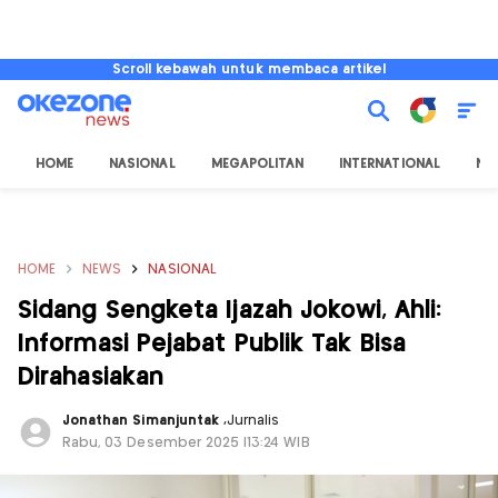
Scroll kebawah untuk membaca artikel
HOME
NASIONAL
MEGAPOLITAN
INTERNATIONAL
NU
HOME
NEWS
NASIONAL
Sidang Sengketa Ijazah Jokowi, Ahli:
Informasi Pejabat Publik Tak Bisa
Dirahasiakan
Jonathan Simanjuntak
,
Jurnalis
Rabu, 03 Desember 2025 |13:24 WIB