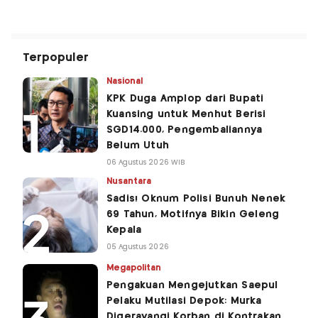
Terpopuler
Nasional
KPK Duga Amplop dari Bupati
Kuansing untuk Menhut Berisi
SGD14.000, Pengembaliannya
Belum Utuh
06 Agustus 2026 WIB
Nusantara
Sadis! Oknum Polisi Bunuh Nenek
69 Tahun, Motifnya Bikin Geleng
Kepala
05 Agustus 2026
Megapolitan
Pengakuan Mengejutkan Saepul
Pelaku Mutilasi Depok: Murka
Digerayangi Korban di Kontrakan