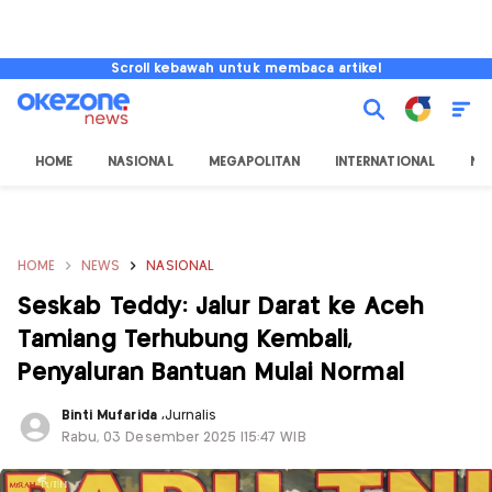
Scroll kebawah untuk membaca artikel
HOME
NASIONAL
MEGAPOLITAN
INTERNATIONAL
NU
HOME
NEWS
NASIONAL
Seskab Teddy: Jalur Darat ke Aceh
Tamiang Terhubung Kembali,
Penyaluran Bantuan Mulai Normal
Binti Mufarida
,
Jurnalis
Rabu, 03 Desember 2025 |15:47 WIB