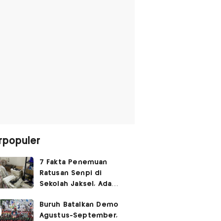
rpopuler
7 Fakta Penemuan
Ratusan Senpi di
Sekolah Jaksel, Ada
Dugaan Narkoba hingga
Buruh Batalkan Demo
Ruang Bunker
Agustus-September,