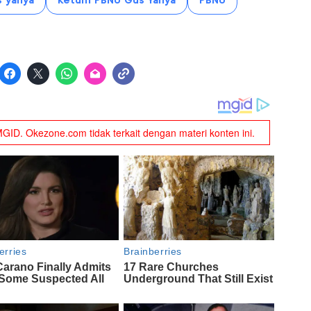
 yahya
Ketum PBNU Gus Yahya
PBNU