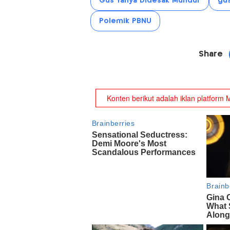
Gus Yahya Didesak Mundur
gus
Polemik PBNU
Share