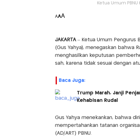
Ketua Umum PBNU KH
A
A
A
JAKARTA
– Ketua Umum Pengurus Be
(Gus Yahya), menegaskan bahwa Ra
menghasilkan keputusan pemberhen
sah, karena tidak sesuai dengan atu
Baca Juga:
Trump Marah, Janji Penj
Kehabisan Rudal
Gus Yahya menekankan, bahwa dirin
mempertahankan tatanan organisa
(AD/ART) PBNU.