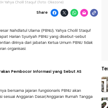
 Yahya Cholil Staquf (foto: Okezone)
Share
sar Nahdlatul Ulama (PBNU), Yahya Cholil Staquf
pat Harian Syuriyah PBNU yang disebut-sebut
tian dirinya dari jabatan Ketua Umum PBNU tidak
ran organisasi.
Te
arakan Pembocor Informasi yang Sebut AS
ya bersama jajaran fungsionaris PBNU akan
si sesuai Anggaran Dasar/Anggaran Rumah Tangga