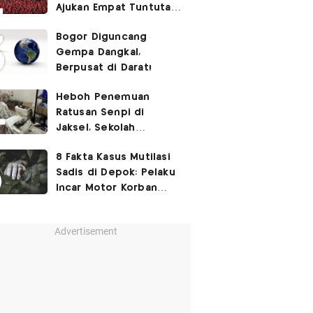
Ajukan Empat Tuntutan
ke Pemerintah
Bogor Diguncang
Gempa Dangkal,
Berpusat di Darat!
Heboh Penemuan
Ratusan Senpi di
Jaksel, Sekolah
Tegaskan Tak Ada
8 Fakta Kasus Mutilasi
Kegiatan Eskul
Sadis di Depok: Pelaku
Menembak
Incar Motor Korban
hingga Motif Terungkap
Advertisement