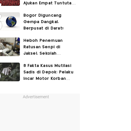
Ajukan Empat Tuntutan
ke Pemerintah
Bogor Diguncang
Gempa Dangkal,
Berpusat di Darat!
Heboh Penemuan
Ratusan Senpi di
Jaksel, Sekolah
Tegaskan Tak Ada
8 Fakta Kasus Mutilasi
Kegiatan Eskul
Sadis di Depok: Pelaku
Menembak
Incar Motor Korban
hingga Motif Terungkap
Advertisement