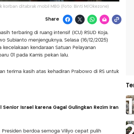
 korban ditabrak mobil MBG (Foto: Binti M/Okezone)
Share
ih terbaring di ruang intensif (ICU) RSUD Koja,
wo Subianto menjenguknya, Selasa (16/12/2025)
iwa kecelakaan kendaraan Satuan Pelayanan
aru 01 pada Kamis pekan lalu.
pkan terima kasih atas kehadiran Prabowo di RS untuk
Te
 Senior Israel karena Gagal Gulingkan Rezim Iran
k. Presiden berdoa semoga Viliyo cepat pulih