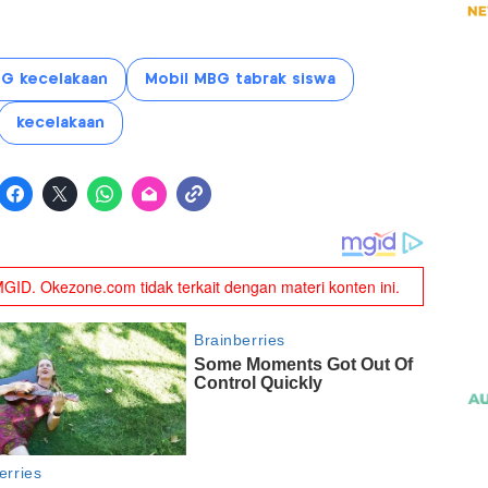
BG kecelakaan
Mobil MBG tabrak siswa
kecelakaan