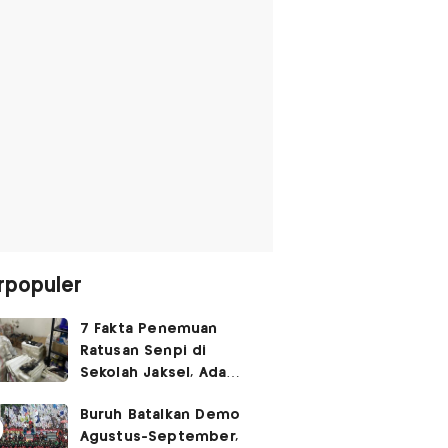
rpopuler
7 Fakta Penemuan
Ratusan Senpi di
Sekolah Jaksel, Ada
Dugaan Narkoba hingga
Buruh Batalkan Demo
Ruang Bunker
Agustus-September,