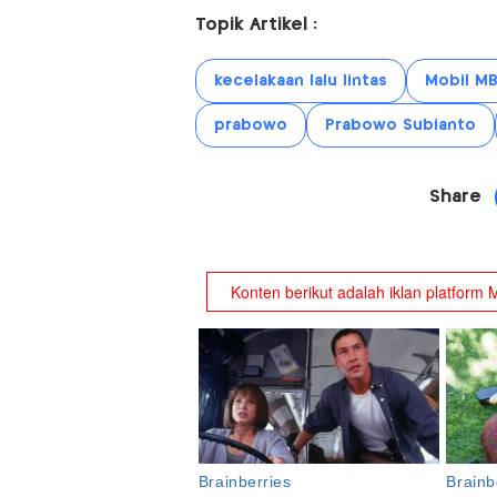
Topik Artikel :
kecelakaan lalu lintas
Mobil M
prabowo
Prabowo Subianto
Share