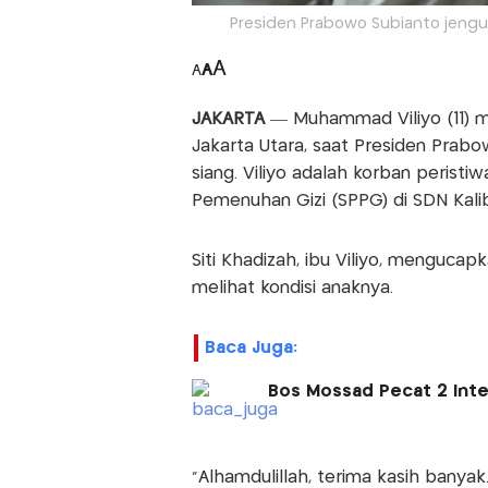
Presiden Prabowo Subianto jenguk
A
A
A
JAKARTA
— Muhammad Viliyo (11) mas
Jakarta Utara, saat Presiden Prabo
siang. Viliyo adalah korban perist
Pemenuhan Gizi (SPPG) di SDN Kalib
Siti Khadizah, ibu Viliyo, menguca
melihat kondisi anaknya.
Baca Juga:
Bos Mossad Pecat 2 Intel
“Alhamdulillah, terima kasih banya