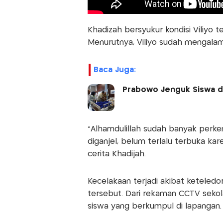
Khadizah bersyukur kondisi Viliyo t
Menurutnya, Viliyo sudah mengala
Baca Juga:
Prabowo Jenguk Siswa da
“Alhamdulillah sudah banyak perke
diganjel, belum terlalu terbuka ka
cerita Khadijah.
Kecelakaan terjadi akibat ketele
tersebut. Dari rekaman CCTV seko
siswa yang berkumpul di lapangan.