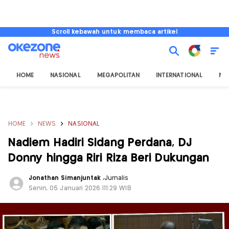
Scroll kebawah untuk membaca artikel
HOME
NASIONAL
MEGAPOLITAN
INTERNATIONAL
NU
HOME
NEWS
NASIONAL
Nadiem Hadiri Sidang Perdana, DJ
Donny hingga Riri Riza Beri Dukungan
Jonathan Simanjuntak
,
Jurnalis
Senin, 05 Januari 2026 |11:29 WIB