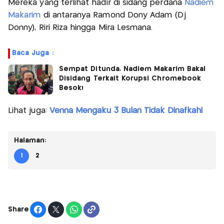
Mereka yang terlihat hadir di sidang perdana
Nadiem
Makarim
di antaranya Ramond Dony Adam (Dj
Donny), Riri Riza hingga Mira Lesmana.
Baca Juga :
Sempat Ditunda, Nadiem Makarim Bakal
Disidang Terkait Korupsi Chromebook
Besok!
Lihat juga:
Venna Mengaku 3 Bulan Tidak Dinafkahi
Halaman:
1
2
Share