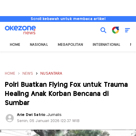
Scroll kebawah untuk membaca artikel
HOME
NASIONAL
MEGAPOLITAN
INTERNATIONAL
NU
HOME
NEWS
NUSANTARA
Polri Buatkan Flying Fox untuk Trauma
Healing Anak Korban Bencana di
Sumbar
Arie Dwi Satrio
,
Jurnalis
Senin, 05 Januari 2026 |22:37 WIB