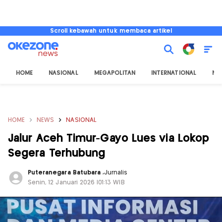
Scroll kebawah untuk membaca artikel
HOME
NASIONAL
MEGAPOLITAN
INTERNATIONAL
NU
HOME
NEWS
NASIONAL
Jalur Aceh Timur-Gayo Lues via Lokop
Segera Terhubung
Puteranegara Batubara
,
Jurnalis
Senin, 12 Januari 2026 |01:13 WIB