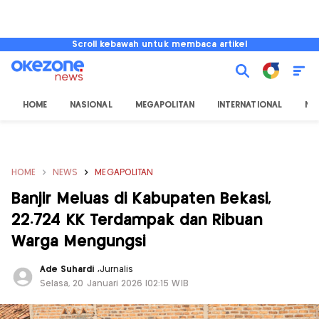
Scroll kebawah untuk membaca artikel
HOME
NASIONAL
MEGAPOLITAN
INTERNATIONAL
NU
HOME
NEWS
MEGAPOLITAN
Banjir Meluas di Kabupaten Bekasi,
22.724 KK Terdampak dan Ribuan
Warga Mengungsi
Ade Suhardi
,
Jurnalis
Selasa, 20 Januari 2026 |02:15 WIB