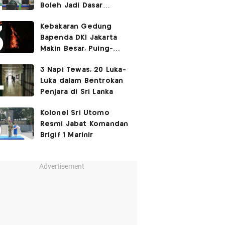
Boleh Jadi Dasar
Perbedaan Kualitas
Kebakaran Gedung
Layanan Kesehatan
Bapenda DKI Jakarta
Makin Besar, Puing-
Puing Berjatuhan
3 Napi Tewas, 20 Luka-
Luka dalam Bentrokan
Penjara di Sri Lanka
Kolonel Sri Utomo
Resmi Jabat Komandan
Brigif 1 Marinir
Advertisement