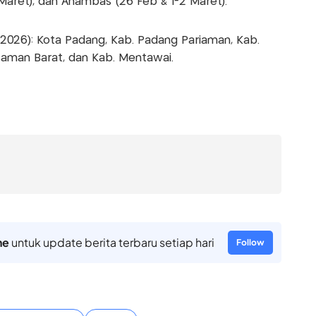
7 Maret), dan Anambas (26 Feb & 1-2 Maret).
t 2026): Kota Padang, Kab. Padang Pariaman, Kab.
asaman Barat, dan Kab. Mentawai.
ne
untuk update berita terbaru setiap hari
Follow