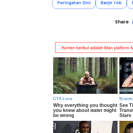
Peringatan Dini
Banjir rob
Share