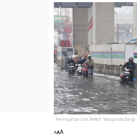
Peringatan Dini BMKG: Waspada Banjir 
A
A
A