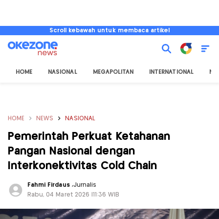
Scroll kebawah untuk membaca artikel
HOME
NASIONAL
MEGAPOLITAN
INTERNATIONAL
NU
HOME
NEWS
NASIONAL
Pemerintah Perkuat Ketahanan
Pangan Nasional dengan
Interkonektivitas Cold Chain
Fahmi Firdaus
,
Jurnalis
Rabu, 04 Maret 2026 |11:36 WIB